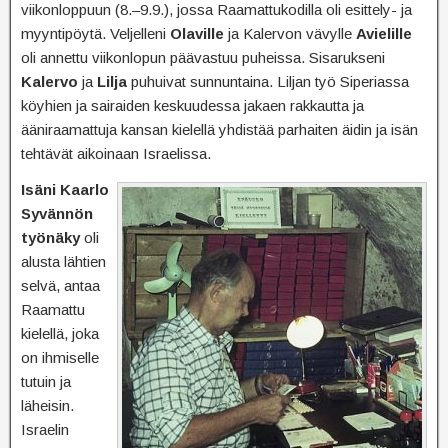
viikonloppuun (8.–9.9.), jossa Raamattukodilla oli esittely- ja
myyntipöytä. Veljelleni
Olaville
ja Kalervon vävylle
Avielille
oli annettu viikonlopun päävastuu puheissa. Sisarukseni
Kalervo
ja
Lilja
puhuivat sunnuntaina. Liljan työ Siperiassa
köyhien ja sairaiden keskuudessa jakaen rakkautta ja
ääniraamattuja kansan kielellä yhdistää parhaiten äidin ja isän
tehtävät aikoinaan Israelissa.
Isäni Kaarlo
Syvännön
työnäky
oli
alusta lähtien
selvä, antaa
Raamattu
kielellä, joka
on ihmiselle
tutuin ja
läheisin.
Israelin