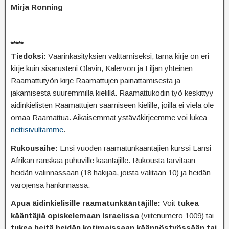
Mirja Ronning
*****
Tiedoksi:
Väärinkäsityksien välttämiseksi, tämä kirje on eri
kirje kuin sisarusteni Olavin, Kalervon ja Liljan yhteinen
Raamattutyön kirje Raamattujen painattamisesta ja
jakamisesta suuremmilla kielillä. Raamattukodin työ keskittyy
äidinkielisten Raamattujen saamiseen kielille, joilla ei vielä ole
omaa Raamattua. Aikaisemmat ystäväkirjeemme voi lukea
nettisivultamme
.
Rukousaihe:
Ensi vuoden raamatunkääntäjien kurssi Länsi-
Afrikan ranskaa puhuville kääntäjille. Rukousta tarvitaan
heidän valinnassaan (18 hakijaa, joista valitaan 10) ja heidän
varojensa hankinnassa.
Apua äidinkielisille raamatunkääntäjille:
Voit
tukea
kääntäjiä opiskelemaan Israelissa
(viitenumero 1009) tai
tukea heitä heidän kotimaissaan käännöstyössään tai