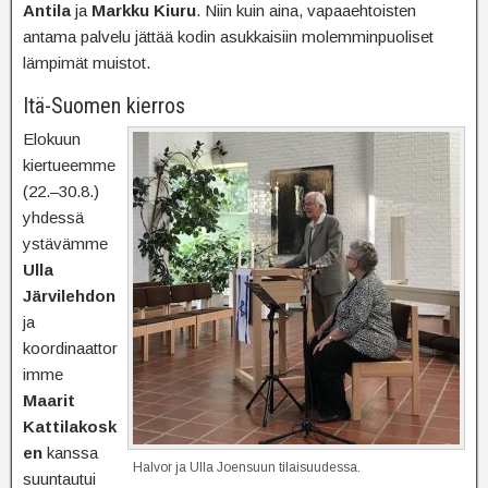
Antila
ja
Markku Kiuru
. Niin kuin aina, vapaaehtoisten
antama palvelu jättää kodin asukkaisiin molemminpuoliset
lämpimät muistot.
Itä-Suomen kierros
Elokuun
kiertueemme
(22.–30.8.)
yhdessä
ystävämme
Ulla
Järvilehdon
ja
koordinaattor
imme
Maarit
Kattilakosk
en
kanssa
Halvor ja Ulla Joensuun tilaisuudessa.
suuntautui