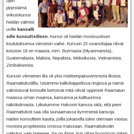
ojen
järjestämä
erikoiskurssi
heidän valmist
uville
kansalli
sille konsulteilleen
. Kurssi oli heidän monivuotisen
koulutuksensa viimeisin vaihe. Kurssin 23 osanottajaa olivat
kotoisin 18 eri maasta, mm. Burmasta (Myanmarista),
Guatemalasta, Malista, Nepalista, Meksikosta, Vietnamista,
Zimbabwesta.
Kurssin viimeinen ilta oli yksi mieleenpainuvimmista illoista
Raamattukodilla. Istuimme kalliokappelissa ringissä ja nämä
valmistuvat konsultit kertoivat mitä olivat oppineet Raamatun
maassa oman maansa, kansansa ja kulttuurinsa
näkökulmasta. Liikutuimme Halvorin kanssa siitä, että pieni
Raamattukoti saa olla siunaamassa kymmeniä kansoja
näiden konsulttien kautta, joilla jokaisella tulee olemaan vastuu
monista projekteista omissa maissaan. Raamattukodin
vaikutus vain laajenee. Se on ihme, kun ottaa huomioon miten