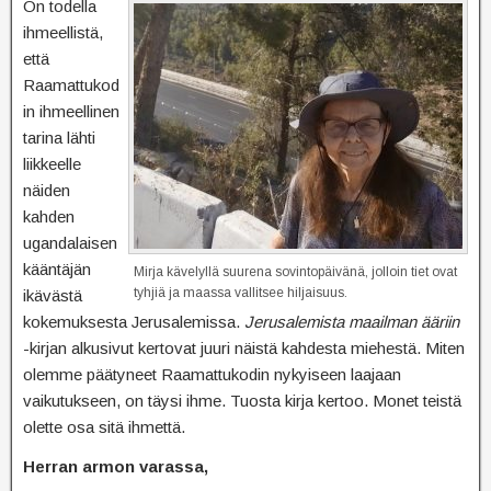
On todella
ihmeellistä,
että
Raamattukod
in ihmeellinen
tarina lähti
liikkeelle
näiden
kahden
ugandalaisen
kääntäjän
Mirja kävelyllä suurena sovintopäivänä, jolloin tiet ovat
tyhjiä ja maassa vallitsee hiljaisuus.
ikävästä
kokemuksesta Jerusalemissa.
Jerusalemista maailman ääriin
-kirjan alkusivut kertovat juuri näistä kahdesta miehestä. Miten
olemme päätyneet Raamattukodin nykyiseen laajaan
vaikutukseen, on täysi ihme. Tuosta kirja kertoo. Monet teistä
olette osa sitä ihmettä.
Herran armon varassa,