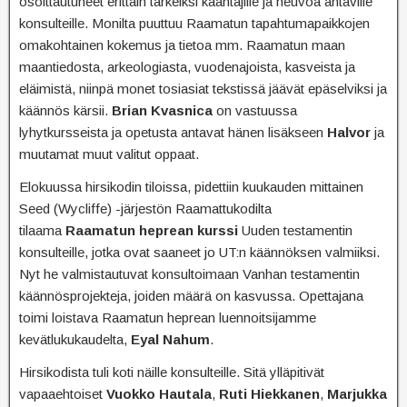
osoittautuneet erittäin tärkeiksi kääntäjille ja neuvoa antaville
konsulteille. Monilta puuttuu Raamatun tapahtumapaikkojen
omakohtainen kokemus ja tietoa mm. Raamatun maan
maantiedosta, arkeologiasta, vuodenajoista, kasveista ja
eläimistä, niinpä monet tosiasiat tekstissä jäävät epäselviksi ja
käännös kärsii.
Brian Kvasnica
on vastuussa
lyhytkursseista ja opetusta antavat hänen lisäkseen
Halvor
ja
muutamat muut valitut oppaat.
Elokuussa hirsikodin tiloissa, pidettiin kuukauden mittainen
Seed (Wycliffe) -järjestön Raamattukodilta
tilaama
Raamatun heprean kurssi
Uuden testamentin
konsulteille, jotka ovat saaneet jo UT:n käännöksen valmiiksi.
Nyt he valmistautuvat konsultoimaan Vanhan testamentin
käännösprojekteja, joiden määrä on kasvussa. Opettajana
toimi loistava Raamatun heprean luennoitsijamme
kevätlukukaudelta,
Eyal Nahum
.
Hirsikodista tuli koti näille konsulteille. Sitä ylläpitivät
vapaaehtoiset
Vuokko Hautala
,
Ruti Hiekkanen
,
Marjukka