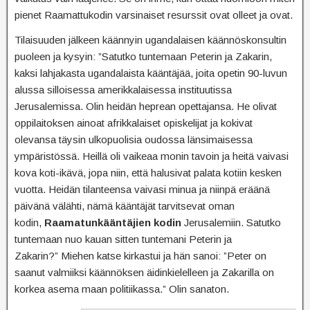
pienet Raamattukodin varsinaiset resurssit ovat olleet ja ovat.
Tilaisuuden jälkeen käännyin ugandalaisen käännöskonsultin
puoleen ja kysyin: ”Satutko tuntemaan Peterin ja Zakarin,
kaksi lahjakasta ugandalaista kääntäjää, joita opetin 90-luvun
alussa silloisessa amerikkalaisessa instituutissa
Jerusalemissa. Olin heidän heprean opettajansa. He olivat
oppilaitoksen ainoat afrikkalaiset opiskelijat ja kokivat
olevansa täysin ulkopuolisia oudossa länsimaisessa
ympäristössä. Heillä oli vaikeaa monin tavoin ja heitä vaivasi
kova koti-ikävä, jopa niin, että halusivat palata kotiin kesken
vuotta. Heidän tilanteensa vaivasi minua ja niinpä eräänä
päivänä välähti, nämä kääntäjät tarvitsevat oman
kodin,
Raamatunkääntäjien kodin
Jerusalemiin. Satutko
tuntemaan nuo kauan sitten tuntemani Peterin ja
Zakarin?” Miehen katse kirkastui ja hän sanoi: ”Peter on
saanut valmiiksi käännöksen äidinkielelleen ja Zakarilla on
korkea asema maan politiikassa.” Olin sanaton.