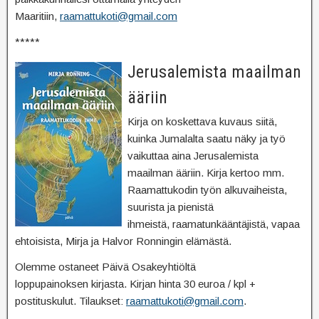
Maaritiin,
raamattukoti@gmail.com
*****
Jerusalemista maailman
ääriin
Kirja on koskettava kuvaus siitä,
kuinka Jumalalta saatu näky ja työ
vaikuttaa aina Jerusalemista
maailman ääriin. Kirja kertoo mm.
Raamattukodin työn alkuvaiheista,
suurista ja pienistä
ihmeistä, raamatunkääntäjistä, vapaa
ehtoisista, Mirja ja Halvor Ronningin elämästä.
Olemme ostaneet Päivä Osakeyhtiöltä
loppupainoksen kirjasta. Kirjan hinta 30 euroa / kpl +
postituskulut. Tilaukset:
raamattukoti@gmail.com
.