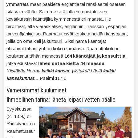
ymmärretä maan pääkieltä englantia tai ranskaa tai osataan
sitä vain vähän. Saimme siitä jälleen muistutuksen
kevätkurssin kääntäjiltä kymmenestä eri maasta. He
teroittivat, että vieraskieliset, englannin-, ranskan-, espanjan-
tai venäjänkieliset Raamatut eivät kosketa heidän kansojaan,
joilla on oma kieli ja kulttuuri. Siksi nämä kääntäjät
uhraavat tähän työhön koko elämänsä. Raamattukoti on
kouluttanut tähän mennessä
164 kääntäjää ja konsulttia
,
jotka edustavat
lähes sataa kieltä 44 maassa
.
Ylistäkää Herraa
kaikki kansat
, ylistäkää häntä
kaikki
kansakunnat
…
Psalmi 117:1
Viimeisimmät kuulumiset
Ihmeellinen tarina: lähetä leipäsi vetten päälle
Syyskuussa
(2.–13.9.) oli
Yhdistyneitten
Raamattuseur