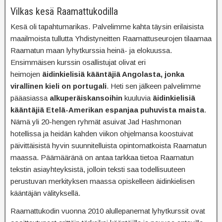
Vilkas kesä Raamattukodilla
Kesä oli tapahtumarikas. Palvelimme kahta täysin erilaisista
maailmoista tullutta Yhdistyneitten Raamattuseurojen tilaamaa
Raamatun maan lyhytkurssia heinä- ja elokuussa.
Ensimmäisen kurssin osallistujat olivat eri
heimojen
äidinkielisiä kääntäjiä Angolasta, jonka
virallinen kieli on portugali
. Heti sen jälkeen palvelimme
pääasiassa
alkuperäiskansoihin
kuuluvia
äidinkielisiä
kääntäjiä Etelä-Amerikan espanjaa puhuvista maista
.
Nämä yli 20-hengen ryhmät asuivat Jad Hashmonan
hotellissa ja heidän kahden viikon ohjelmansa koostuivat
päivittäisistä hyvin suunnitelluista opintomatkoista Raamatun
maassa. Päämääränä on antaa tarkkaa tietoa Raamatun
tekstin asiayhteyksistä, jolloin teksti saa todellisuuteen
perustuvan merkityksen maassa opiskelleen äidinkielisen
kääntäjän välityksellä.
Raamattukodin vuonna 2010 alullepanemat lyhytkurssit ovat