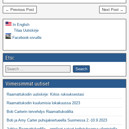
← Previous Post
Next Post →
In English
Tilaa Uutiskirje
Facebook-sivuille
Etsi:
Viimeisimmät uutiset
Raamattukodin uutiskirje: Kiitos rukouksestasi
Raamattukodin kuulumisia lokakuussa 2023
Bob Carterin tervehdys Raamattukodilta
Bob ja Amy Carter puhujakiertueella Suomessa 2.-10.9.2023
Juhlaa Raamattukodilla – oppilaat saivat todistuksensa yliopistolla