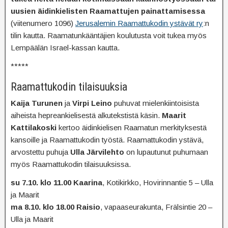
uusien äidinkielisten Raamattujen painattamisessa
(viitenumero 1096)
Jerusalemin Raamattukodin ystävät ry
:n
tilin kautta. Raamatunkääntäjien koulutusta voit tukea myös
Lempäälän Israel-kassan kautta.
*****
Raamattukodin tilaisuuksia
Kaija Turunen
ja
Virpi Leino
puhuvat mielenkiintoisista
aiheista hepreankielisestä alkutekstistä käsin.
Maarit
Kattilakoski
kertoo äidinkielisen Raamatun merkityksestä
kansoille ja Raamattukodin työstä. Raamattukodin ystävä,
arvostettu puhuja
Ulla Järvilehto
on lupautunut puhumaan
myös Raamattukodin tilaisuuksissa.
su 7.10. klo 11.00 Kaarina
, Kotikirkko, Hovirinnantie 5 – Ulla
ja Maarit
ma 8.10. klo 18.00 Raisio
, vapaaseurakunta, Frälsintie 20 –
Ulla ja Maarit