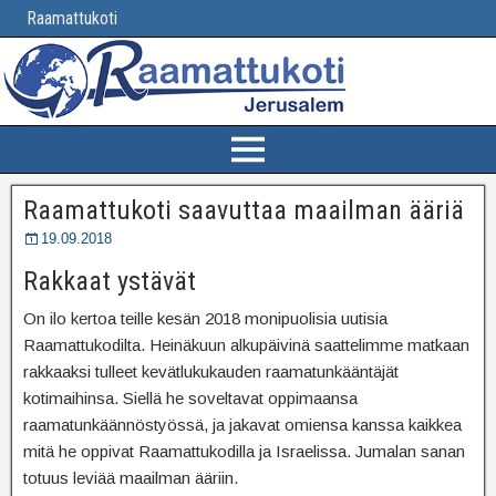
Raamattukoti
Raamattukoti saavuttaa maailman ääriä
19.09.2018
Rakkaat ystävät
On ilo kertoa teille kesän 2018 monipuolisia uutisia
Raamattukodilta. Heinäkuun alkupäivinä saattelimme matkaan
rakkaaksi tulleet kevätlukukauden raamatunkääntäjät
kotimaihinsa. Siellä he soveltavat oppimaansa
raamatunkäännöstyössä, ja jakavat omiensa kanssa kaikkea
mitä he oppivat Raamattukodilla ja Israelissa. Jumalan sanan
totuus leviää maailman ääriin.