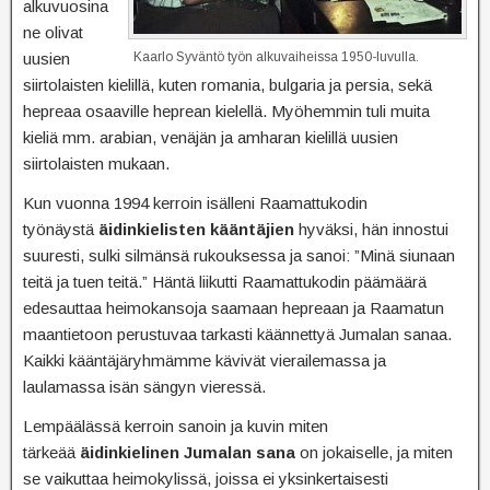
alkuvuosina
ne olivat
uusien
Kaarlo Syväntö työn alkuvaiheissa 1950-luvulla.
siirtolaisten kielillä, kuten romania, bulgaria ja persia, sekä
hepreaa osaaville heprean kielellä. Myöhemmin tuli muita
kieliä mm. arabian, venäjän ja amharan kielillä uusien
siirtolaisten mukaan.
Kun vuonna 1994 kerroin isälleni Raamattukodin
työnäystä
äidinkielisten kääntäjien
hyväksi, hän innostui
suuresti, sulki silmänsä rukouksessa ja sanoi: ”Minä siunaan
teitä ja tuen teitä.” Häntä liikutti Raamattukodin päämäärä
edesauttaa heimokansoja saamaan hepreaan ja Raamatun
maantietoon perustuvaa tarkasti käännettyä Jumalan sanaa.
Kaikki kääntäjäryhmämme kävivät vierailemassa ja
laulamassa isän sängyn vieressä.
Lempäälässä kerroin sanoin ja kuvin miten
tärkeää
äidinkielinen Jumalan sana
on jokaiselle, ja miten
se vaikuttaa heimokylissä, joissa ei yksinkertaisesti