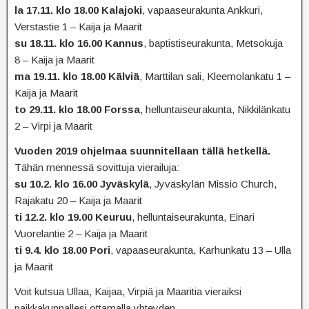
la 17.11. klo 18.00 Kalajoki
, vapaaseurakunta Ankkuri,
Verstastie 1 – Kaija ja Maarit
su 18.11. klo 16.00 Kannus
, baptistiseurakunta, Metsokuja
8 – Kaija ja Maarit
ma 19.11. klo 18.00 Kälviä
, Marttilan sali, Kleemolankatu 1 –
Kaija ja Maarit
to 29.11. klo 18.00 Forssa
, helluntaiseurakunta, Nikkilänkatu
2 – Virpi ja Maarit
Vuoden 2019 ohjelmaa suunnitellaan tällä hetkellä.
Tähän mennessä sovittuja vierailuja:
su 10.2. klo 16.00 Jyväskylä
, Jyväskylän Missio Church,
Rajakatu 20 – Kaija ja Maarit
ti 12.2. klo 19.00 Keuruu
, helluntaiseurakunta, Einari
Vuorelantie 2 – Kaija ja Maarit
ti 9.4. klo 18.00 Pori
, vapaaseurakunta, Karhunkatu 13 – Ulla
ja Maarit
Voit kutsua Ullaa, Kaijaa, Virpiä ja Maaritia vieraiksi
paikkakunnallesi ottamalla yhteyden