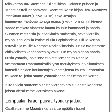
tällä kertaa Itä-Suomeen. Ulla tulkkasi Halvorin puheen ja
Maarit esitteli innostavasti Raamattukodin kirjaa
Jerusalemista
maailman ääriin
(Päivä, 2016) sekä Jesajan
käännöstä
Profeetta Jesaja puhuu
(Päivä, 2014). Oli hienoa
saada matkata yhdessä kautta kauniin isänmaani ja nähdä
Suomen metsäisiä ja järvirikkaita maisemia, sekä vierailla
myös isäni omilla kotiseuduilla Lapinlahdella. Oli ilo kertoa
ystäville ja muille Raamattukodin viimeisiä uutisia työstämme
äidinkielisten käännösten hyväksi. On myös hienoa saada
uusia ystäviä, jotka innostuvat tulemaan mukaan ja
ymmärtävät Raamattukodin työn merkityksen ja vaikutuksen
kansoille näiden koulutettujen kääntäjiensä kautta. Tervetuloa
mukaan te, jotka saatte ystäväkirjeen ensimmäistä kertaa.
Kiitos vielä suurenmoisesta vieraanvaraisuudesta kodeissa,
joissa vierailimme kierroksen aikana!
Lempäälän Israel-päivät: työnäky jatkuu
Osallistuimme Maaritin kanssa Lempäälän Israel-