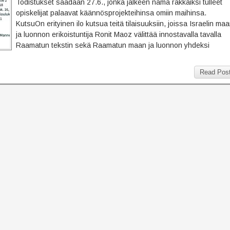
Todistukset saadaan 27.6., jonka jälkeen nämä rakkaiksi tulleet
opiskelijat palaavat käännösprojekteihinsa omiin maihinsa.
KutsuOn erityinen ilo kutsua teitä tilaisuuksiin, joissa Israelin ma
ja luonnon erikoistuntija Ronit Maoz välittää innostavalla tavalla
Raamatun tekstin sekä Raamatun maan ja luonnon yhdeksi
Read Pos