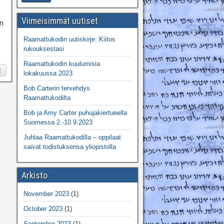
Viimeisimmät uutiset
an
Raamattukodin uutiskirje: Kiitos
rukouksestasi
Raamattukodin kuulumisia
t
lokakuussa 2023
Bob Carterin tervehdys
Raamattukodilta
Bob ja Amy Carter puhujakiertueella
Suomessa 2.-10.9.2023
Juhlaa Raamattukodilla – oppilaat
saivat todistuksensa yliopistolla
Arkisto
November 2023
(1)
October 2023
(1)
September 2023
(1)