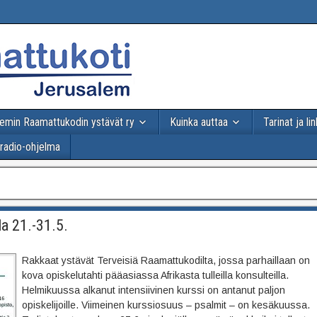
emin Raamattukodin ystävät ry
Kuinka auttaa
Tarinat ja lin
-radio-ohjelma
la 21.-31.5.
Rakkaat ystävät Terveisiä Raamattukodilta, jossa parhaillaan on
kova opiskelutahti pääasiassa Afrikasta tulleilla konsulteilla.
Helmikuussa alkanut intensiivinen kurssi on antanut paljon
opiskelijoille. Viimeinen kurssiosuus – psalmit – on kesäkuussa.