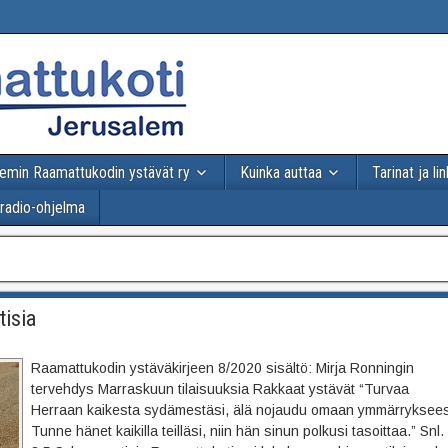
emin Raamattukodin ystävät ry
Kuinka auttaa
Tarinat ja lin
-radio-ohjelma
isia
Raamattukodin ystäväkirjeen 8/2020 sisältö: Mirja Ronningin
tervehdys Marraskuun tilaisuuksia Rakkaat ystävät “Turvaa
Herraan kaikesta sydämestäsi, älä nojaudu omaan ymmärryksees
Tunne hänet kaikilla teilläsi, niin hän sinun polkusi tasoittaa.” Snl.