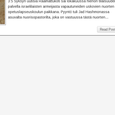
3:5 Syksyn uutisia Raamattukoti sai lokakuussa hienon tilaisuude
palvella israelilaisten armeijasta vapautuneiden uskovien nuorten
opetuslapseuskoulun paikkana. Pyyntö tuli Jad Hashmonassa
asuvalta nuorisopastorilta, joka on vastuussa tästä nuorten…
Read Pos