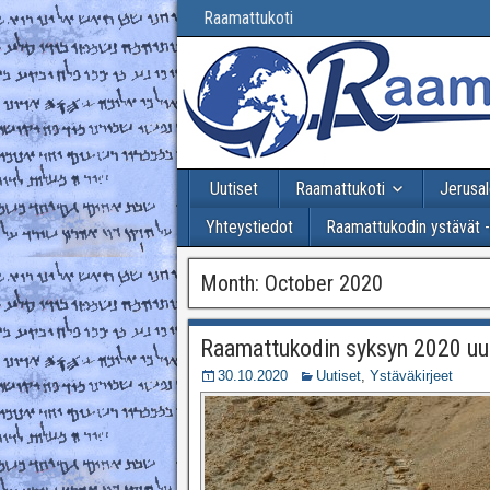
Raamattukoti
Uutiset
Raamattukoti
Jerusal
Yhteystiedot
Raamattukodin ystävät 
Month:
October 2020
Raamattukodin syksyn 2020 uut
30.10.2020
Uutiset
,
Ystäväkirjeet