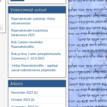
n
Viimeisimmät uutiset
Raamattukodin uutiskirje: Kiitos
rukouksestasi
t
Raamattukodin kuulumisia
lokakuussa 2023
Bob Carterin tervehdys
Raamattukodilta
Bob ja Amy Carter puhujakiertueella
Suomessa 2.-10.9.2023
Juhlaa Raamattukodilla – oppilaat
saivat todistuksensa yliopistolla
Arkisto
November 2023
(1)
October 2023
(1)
September 2023
(1)