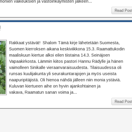
monien vaikeuksien ja vastoinkäymisten jälkeen…
Read Pos
!
Rakkaat ystävät! Shalom Tämä kirje lähetetään Suomesta,
Suomen kierroksen aikana keskiviikkona 15.3. Raamattukodin
maaliskuun kiertue alkoi eilen tiistaina 14.3. Seinäjoen
Vapaakirkosta. Lämmin kiitos pastori Hannu Rädylle ja hänen
vaimolleen Sinikalle vieraanvaraisuudesta. Tilaisuudessa oli
runsas kuulijakunta yli seurakuntarajojen ja myös useista
naapuripitäjistä. Oli hienoa nähdä jälleen niin monia ystäviä.
Kuluvan kiertueen aihe on hyvin ajankohtainen ja
vakava, Raamatun sanan voima ja…
Read Pos