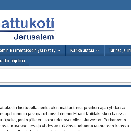
emin Raamattukodin ystävät ry
Kuinka auttaa
Tarinat ja lin
-radio-ohjelma
tukodin kiertueelta, jonka olen matkustanut jo viikon ajan yhdessä
esaja Ligringin ja vapaaehtoissihteerini Maarit Kattilakosken kanssa.
 Seinäjoelta, jonka jälkeen tilaisuudet ovat olleet Jurvassa, Parkanossa,
dessa. Kuvassa Jesaja yhdessä tulkkinsa Johanna Mantereen kanssa