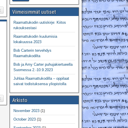
t
Viimeisimmät uutiset
Raamattukodin uutiskirje: Kiitos
rukouksestasi
Raamattukodin kuulumisia
lokakuussa 2023
Bob Carterin tervehdys
Raamattukodilta
Bob ja Amy Carter puhujakiertueella
Suomessa 2.-10.9.2023
Juhlaa Raamattukodilla – oppilaat
saivat todistuksensa yliopistolla
t
Arkisto
November 2023
(1)
October 2023
(1)
September 2023
(1)