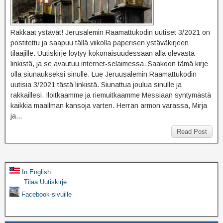
Rakkaat ystävät! Jerusalemin Raamattukodin uutiset 3/2021 on
postitettu ja saapuu tällä viikolla paperisen ystäväkirjeen
tilaajille. Uutiskirje löytyy kokonaisuudessaan alla olevasta
linkistä, ja se avautuu internet-selaimessa. Saakoon tämä kirje
olla siunaukseksi sinulle. Lue Jeruusalemin Raamattukodin
uutisia 3/2021 tästä linkistä. Siunattua joulua sinulle ja
rakkaillesi. Iloitkaamme ja riemuitkaamme Messiaan syntymästä
kaikkia maailman kansoja varten. Herran armon varassa, Mirja
ja…
Read Post
In English
Tilaa Uutiskirje
Facebook-sivuille