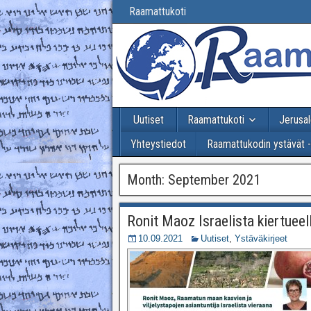
Raamattukoti
Uutiset
Raamattukoti
Jerusal
Yhteystiedot
Raamattukodin ystävät 
Month:
September 2021
Ronit Maoz Israelista kiertuee
10.09.2021
Uutiset
,
Ystäväkirjeet