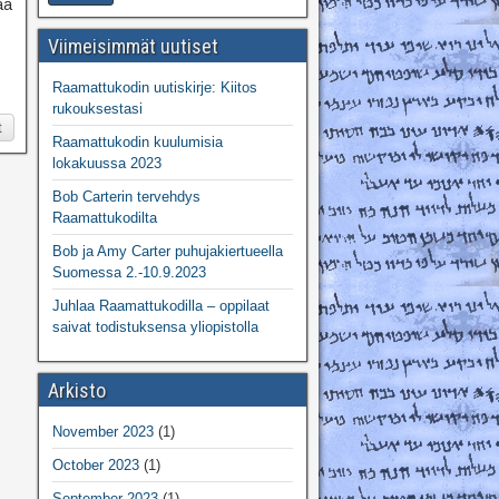
aa
Viimeisimmät uutiset
Raamattukodin uutiskirje: Kiitos
rukouksestasi
t
Raamattukodin kuulumisia
lokakuussa 2023
Bob Carterin tervehdys
Raamattukodilta
Bob ja Amy Carter puhujakiertueella
Suomessa 2.-10.9.2023
Juhlaa Raamattukodilla – oppilaat
saivat todistuksensa yliopistolla
Arkisto
November 2023
(1)
October 2023
(1)
September 2023
(1)