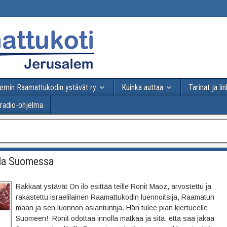
emin Raamattukodin ystävät ry
Kuinka auttaa
Tarinat ja lin
-radio-ohjelma
lla Suomessa
Rakkaat ystävät On ilo esittää teille Ronit Maoz, arvostettu ja
rakastettu israelilainen Raamattukodin luennoitsija, Raamatun
maan ja sen luonnon asiantuntija. Hän tulee pian kiertueelle
Suomeen! Ronit odottaa innolla matkaa ja sitä, että saa jakaa