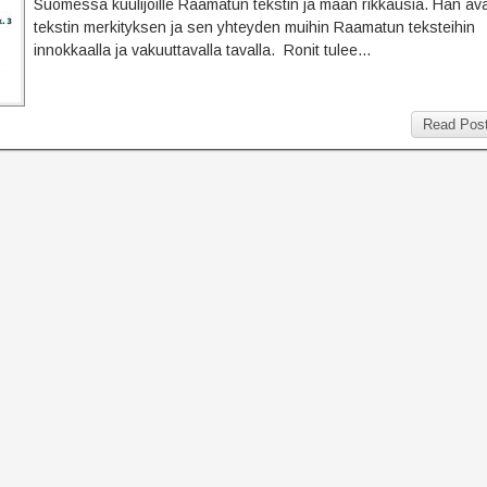
Suomessa kuulijoille Raamatun tekstin ja maan rikkausia. Hän av
tekstin merkityksen ja sen yhteyden muihin Raamatun teksteihin
innokkaalla ja vakuuttavalla tavalla. Ronit tulee…
Read Pos