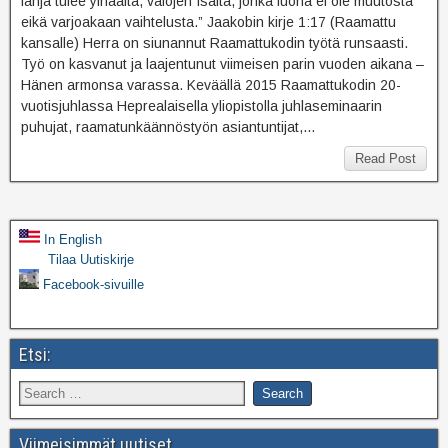
lahja tulee ylhäältä, valojen Isältä, jonka luona ei ole muutosta
eikä varjoakaan vaihtelusta.” Jaakobin kirje 1:17 (Raamattu
kansalle) Herra on siunannut Raamattukodin työtä runsaasti.
Työ on kasvanut ja laajentunut viimeisen parin vuoden aikana –
Hänen armonsa varassa. Keväällä 2015 Raamattukodin 20-
vuotisjuhlassa Heprealaisella yliopistolla juhlaseminaarin
puhujat, raamatunkäännöstyön asiantuntijat,…
Read Post
In English
Tilaa Uutiskirje
Facebook-sivuille
Etsi:
Viimeisimmät uutiset