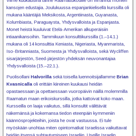
Viime kuukausina tänne Raamattukodille on virrannut monien
kansojen edustajia. Joulukuussa espanjankielisellä kurssilla oli
mukana kääntäjiä Meksikosta, Argentiinasta, Guyanasta,
Kolumbiasta, Paraguaysta, Yhdysvalloista ja Espanjasta.
Monet heistä kuuluivat Etelä-Amerikan alkuperäisiin
intiaanikansoihin. Tammikuun konsulttikurssilla (1.–14.1.)
mukana oli 14 konsulttia Keniasta, Nigeriasta, Myanmarista,
Iso-Britanniasta, Suomesta ja Yhdysvalloista, sekä Wycliffen
sisarjärjestön, Seed-järjestön yhdeksän neuvonantajaa
Yhdysvalloista (15.–22.1.).
Puolisollani
Halvorilla
sekä toisella luennoitsijallamme
Brian
Kvasnicalla
oli erittäin kiireinen kuukausi heidän
opastaessaan ja opettaessaan vuoropäivin näillä molemmilla
Raamatun maan erikoiskurssilla, jotka kattoivat koko maan.
Kursseilla on laaja vaikutus, sillä konsultit välittävät
näkemänsä ja kokemansa tiedon eteenpäin kymmeniin
käännösprojekteihin, joista he ovat vastuussa. Ei tule
myöskään unohtaa miten opintomatkat Israelissa vaikuttavat
heidän itsensä suhtautumiseen Israeliin. Useille Israelin