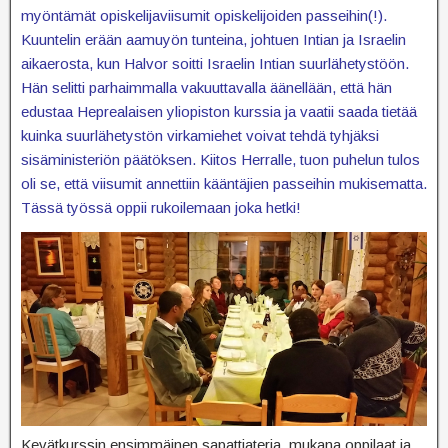
myöntämät opiskelijaviisumit opiskelijoiden passeihin(!).
Kuuntelin erään aamuyön tunteina, johtuen Intian ja Israelin
aikaerosta, kun Halvor soitti Israelin Intian suurlähetystöön.
Hän selitti parhaimmalla vakuuttavalla äänellään, että hän
edustaa Heprealaisen yliopiston kurssia ja vaatii saada tietää
kuinka suurlähetystön virkamiehet voivat tehdä tyhjäksi
sisäministeriön päätöksen. Kiitos Herralle, tuon puhelun tulos
oli se, että viisumit annettiin kääntäjien passeihin mukisematta.
Tässä työssä oppii rukoilemaan joka hetki!
Kevätkurssin ensimmäinen sapattiateria, mukana oppilaat ja