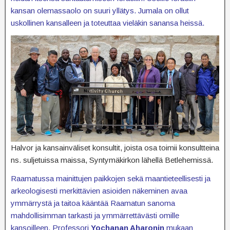
kansan olemassaolo on suuri yllätys. Jumala on ollut
uskollinen kansalleen ja toteuttaa vieläkin sanansa heissä.
Halvor ja kansainväliset konsultit, joista osa toimii konsultteina
ns. suljetuissa maissa, Syntymäkirkon lähellä Betlehemissä.
Raamatussa mainittujen paikkojen sekä maantieteellisesti ja
arkeologisesti merkittävien asioiden näkeminen avaa
ymmärrystä ja taitoa kääntää Raamatun sanoma
mahdollisimman tarkasti ja ymmärrettävästi omille
kansoilleen. Professori
Yochanan Aharonin
mukaan