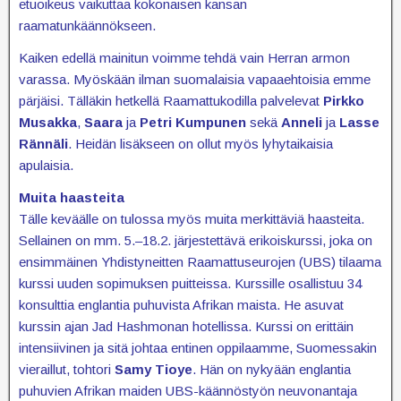
etuoikeus vaikuttaa kokonaisen kansan
raamatunkäännökseen.
Kaiken edellä mainitun voimme tehdä vain Herran armon
varassa. Myöskään ilman suomalaisia vapaaehtoisia emme
pärjäisi. Tälläkin hetkellä Raamattukodilla palvelevat
Pirkko
Musakka
,
Saara
ja
Petri Kumpunen
sekä
Anneli
ja
Lasse
Rännäli
. Heidän lisäkseen on ollut myös lyhytaikaisia
apulaisia.
Muita haasteita
Tälle keväälle on tulossa myös muita merkittäviä haasteita.
Sellainen on mm. 5.–18.2. järjestettävä erikoiskurssi, joka on
ensimmäinen Yhdistyneitten Raamattuseurojen (UBS) tilaama
kurssi uuden sopimuksen puitteissa. Kurssille osallistuu 34
konsulttia englantia puhuvista Afrikan maista. He asuvat
kurssin ajan Jad Hashmonan hotellissa. Kurssi on erittäin
intensiivinen ja sitä johtaa entinen oppilaamme, Suomessakin
vieraillut, tohtori
Samy Tioye
. Hän on nykyään englantia
puhuvien Afrikan maiden UBS-käännöstyön neuvonantaja