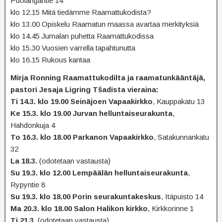
Puolangantie 14
klo 12.15 Mitä tiedämme Raamattukodista?
klo 13.00 Opiskelu Raamatun maassa avartaa merkityksiä
klo 14.45 Jumalan puhetta Raamattukodissa
klo 15.30 Vuosien varrella tapahtunutta
klo 16.15 Rukous kantaa
Mirja Ronning Raamattukodilta ja raamatunkääntäjä,
pastori Jesaja Ligring Tšadista vieraina:
Ti 14.3. klo 19.00 Seinäjoen Vapaakirkko
, Kauppakatu 13
Ke 15.3. klo 19.00 Jurvan helluntaiseurakunta
,
Hahdonkuja 4
To 16.3. klo 18.00 Parkanon Vapaakirkko
, Satakunnankatu
32
La 18.3.
(odotetaan vastausta)
Su 19.3. klo 12.00 Lempäälän helluntaiseurakunta
,
Rypyntie 8
Su 19.3. klo 18.00 Porin seurakuntakeskus
, Itäpuisto 14
Ma 20.3. klo 18.00 Salon Halikon kirkko
, Kirkkorinne 1
Ti 21.3.
(odotetaan vastausta)