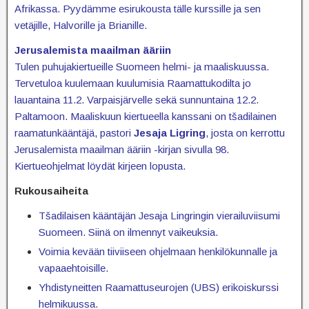
Afrikassa. Pyydämme esirukousta tälle kurssille ja sen
vetäjille, Halvorille ja Brianille.
Jerusalemista maailman ääriin
Tulen puhujakiertueille Suomeen helmi- ja maaliskuussa.
Tervetuloa kuulemaan kuulumisia Raamattukodilta jo
lauantaina 11.2. Varpaisjärvelle sekä sunnuntaina 12.2.
Paltamoon. Maaliskuun kiertueella kanssani on tšadilainen
raamatunkääntäjä, pastori
Jesaja Ligring
, josta on kerrottu
Jerusalemista maailman ääriin -kirjan sivulla 98.
Kiertueohjelmat löydät kirjeen lopusta.
Rukousaiheita
Tšadilaisen kääntäjän Jesaja Lingringin vierailuviisumi
Suomeen. Siinä on ilmennyt vaikeuksia.
Voimia kevään tiiviiseen ohjelmaan henkilökunnalle ja
vapaaehtoisille.
Yhdistyneitten Raamattuseurojen (UBS) erikoiskurssi
helmikuussa.