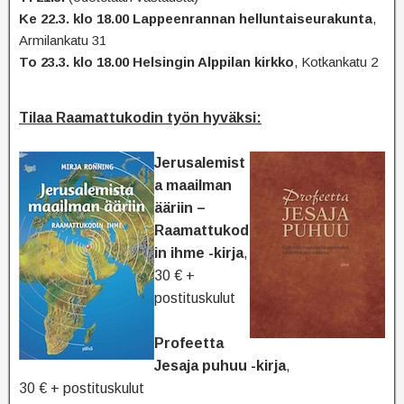
Ke 22.3. klo 18.00 Lappeenrannan helluntaiseurakunta
,
Armilankatu 31
To 23.3. klo 18.00 Helsingin Alppilan kirkko
, Kotkankatu 2
Tilaa Raamattukodin työn hyväksi:
Jerusalemist
a maailman
ääriin –
Raamattukod
in ihme -kirja
,
30 € +
postituskulut
Profeetta
Jesaja puhuu -kirja
,
30 € + postituskulut