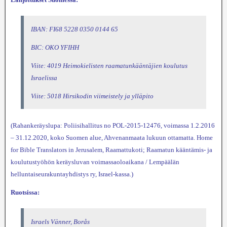
IBAN: FI68 5228 0350 0144 65
BIC: OKO YFIHH
Viite: 4019 Heimokielisten raamatunkääntäjien koulutus
Israelissa
Viite: 5018 Hirsikodin viimeistely ja ylläpito
(Rahankeräyslupa: Poliisihallitus no POL-2015-12476, voimassa 1.2.2016
– 31.12.2020, koko Suomen alue, Ahvenanmaata lukuun ottamatta. Home
for Bible Translators in Jerusalem, Raamattukoti; Raamatun kääntämis- ja
koulutustyöhön keräysluvan voimassaoloaikana / Lempäälän
helluntaiseurakuntayhdistys ry, Israel-kassa.)
Ruotsissa:
Israels Vänner, Borås