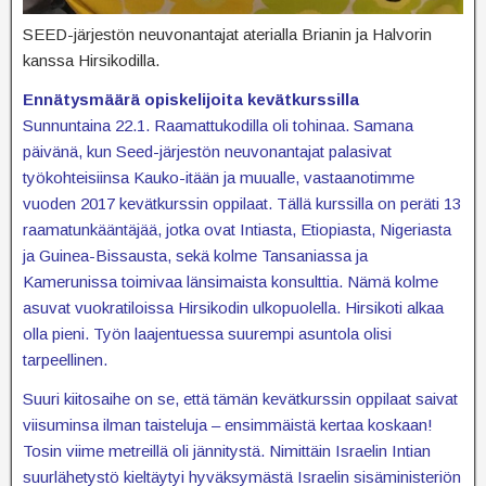
SEED-järjestön neuvonantajat aterialla Brianin ja Halvorin
kanssa Hirsikodilla.
Ennätysmäärä opiskelijoita kevätkurssilla
Sunnuntaina 22.1. Raamattukodilla oli tohinaa. Samana
päivänä, kun Seed-järjestön neuvonantajat palasivat
työkohteisiinsa Kauko-itään ja muualle, vastaanotimme
vuoden 2017 kevätkurssin oppilaat. Tällä kurssilla on peräti 13
raamatunkääntäjää, jotka ovat Intiasta, Etiopiasta, Nigeriasta
ja Guinea-Bissausta, sekä kolme Tansaniassa ja
Kamerunissa toimivaa länsimaista konsulttia. Nämä kolme
asuvat vuokratiloissa Hirsikodin ulkopuolella. Hirsikoti alkaa
olla pieni. Työn laajentuessa suurempi asuntola olisi
tarpeellinen.
Suuri kiitosaihe on se, että tämän kevätkurssin oppilaat saivat
viisuminsa ilman taisteluja – ensimmäistä kertaa koskaan!
Tosin viime metreillä oli jännitystä. Nimittäin Israelin Intian
suurlähetystö kieltäytyi hyväksymästä Israelin sisäministeriön