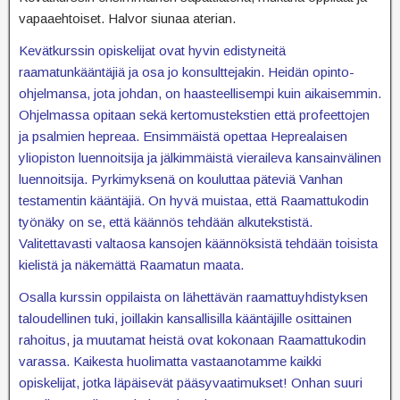
vapaaehtoiset. Halvor siunaa aterian.
Kevätkurssin opiskelijat ovat hyvin edistyneitä
raamatunkääntäjiä ja osa jo konsulttejakin. Heidän opinto-
ohjelmansa, jota johdan, on haasteellisempi kuin aikaisemmin.
Ohjelmassa opitaan sekä kertomustekstien että profeettojen
ja psalmien hepreaa. Ensimmäistä opettaa Heprealaisen
yliopiston luennoitsija ja jälkimmäistä vieraileva kansainvälinen
luennoitsija. Pyrkimyksenä on kouluttaa päteviä Vanhan
testamentin kääntäjiä. On hyvä muistaa, että Raamattukodin
työnäky on se, että käännös tehdään alkutekstistä.
Valitettavasti valtaosa kansojen käännöksistä tehdään toisista
kielistä ja näkemättä Raamatun maata.
Osalla kurssin oppilaista on lähettävän raamattuyhdistyksen
taloudellinen tuki, joillakin kansallisilla kääntäjille osittainen
rahoitus, ja muutamat heistä ovat kokonaan Raamattukodin
varassa. Kaikesta huolimatta vastaanotamme kaikki
opiskelijat, jotka läpäisevät pääsyvaatimukset! Onhan suuri