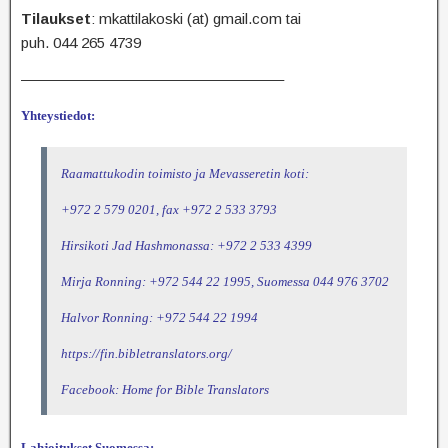
Tilaukset
: mkattilakoski (at) gmail.com tai
puh. 044 265 4739
—————————————————–
Yhteystiedot:
Raamattukodin toimisto ja Mevasseretin koti:
+972 2 579 0201, fax +972 2 533 3793
Hirsikoti Jad Hashmonassa: +972 2 533 4399
Mirja Ronning: +972 544 22 1995, Suomessa 044 976 3702
Halvor Ronning: +972 544 22 1994
https://fin.bibletranslators.org/
Facebook: Home for Bible Translators
Lahjoitukset Suomessa: